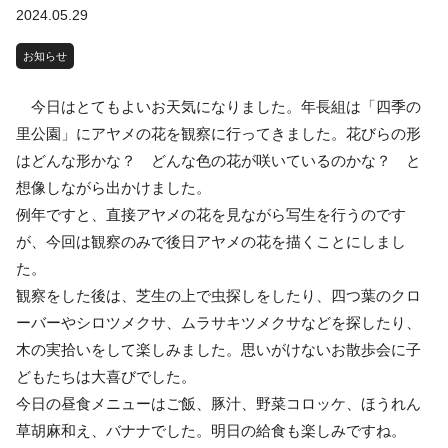
2024.05.29
お知らせ
今日はとてもよいお天気になりました。年長組は「四季の
里公園」にアヤメの花を観察に行ってきました。花びらの形
はどんな形かな？ どんな色の花が咲いているのかな？ と
想像しながら出かけました。
例年ですと、直接アヤメの花を見ながら写生を行うのです
が、今回は観察のみで後日アヤメの花を描くことにしまし
た。
観察をした後は、芝生の上で虫探しをしたり、四つ葉のクロ
ーバーやシロツメクサ、ムラサキツメクサなどを探したり、
木の実拾いをして楽しみました。思いがけないお散歩会に子
どもたちは大喜びでした。
今日の昼食メニューはご飯、豚汁、野菜コロッケ、ほうれん
草胡麻和え、バナナでした。明日の給食も楽しみですね。