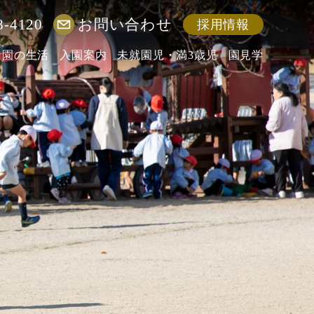
8-4120
お問い合わせ
採用情報
園の生活
入園案内
未就園児・満3歳児
園見学