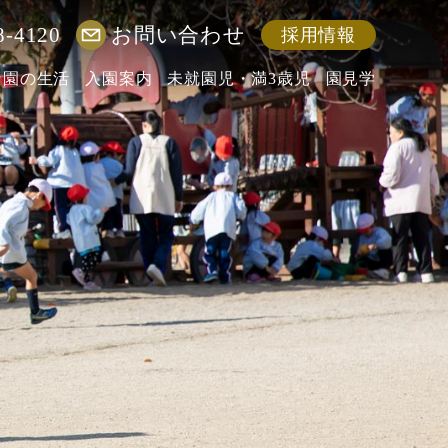
8-4120
お問い合わせ
採用情報
園の生活
入園案内
未就園児・満3歳児
園見学