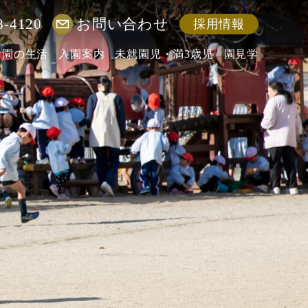
8-4120
お問い合わせ
採用情報
園の生活
入園案内
未就園児・満3歳児
園見学