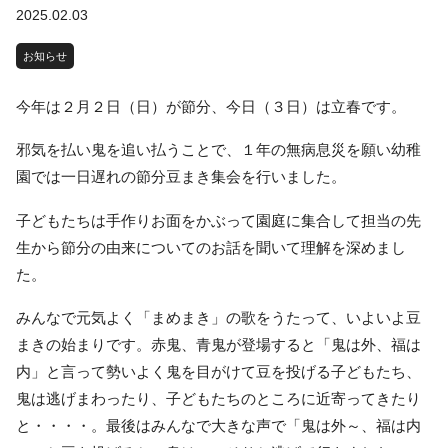
2025.02.03
お知らせ
今年は２月２日（日）が節分、今日（３日）は立春です。
邪気を払い鬼を追い払うことで、１年の無病息災を願い幼稚
園では一日遅れの節分豆まき集会を行いました。
子どもたちは手作りお面をかぶって園庭に集合して担当の先
生から節分の由来についてのお話を聞いて理解を深めまし
た。
みんなで元気よく「まめまき」の歌をうたって、いよいよ豆
まきの始まりです。赤鬼、青鬼が登場すると「鬼は外、福は
内」と言って勢いよく鬼を目がけて豆を投げる子どもたち、
鬼は逃げまわったり、子どもたちのところに近寄ってきたり
と・・・・。最後はみんなで大きな声で「鬼は外～、福は内