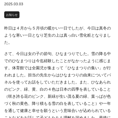
2025.03.03
お知らせ
昨日は４月から５月頃の暖かい一日でしたが、今日は真冬の
ような寒い一日となり芝生の上は真っ白い雪化粧となりまし
た。
さて、今日は女の子の節句、ひなまつりでした。雪の降る中
でのひなまつりは今迄経験したことがなかったように感じま
す。体育館では全園児が集まって「ひなまつりの集い」が行
われました。担当の先生からはひなまつりの由来についてパ
ネルを使ってお話をしていただきました。また、ひなあられ
のピンク、緑、黄、白の４色は日本の四季を表していること
（咲き誇る花のピンク、新緑が生い茂る夏の緑、葉っぱが色
づく秋の黄色、降り積もる雪の白を表していること）や一年
を通して健康と幸せを願うという意味合いが込められている
ことなどをお話して子どもたちも理解を深めました。最後に