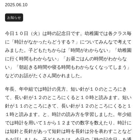
2025.06.10
お知らせ
今日１０日（火）は時の記念日です。幼稚園では各クラス毎
に「時計がなかったらどうする？」についてみんなで考えて
みました。子どもたちからは「時間がわからない」「幼稚園
に行く時間もわからない」「お昼ごはんの時間がわからな
い」「朝起きる時間や寝る時間もわからなくなってしまう」
などのお話がたくさん聞かれました。
年長、年中組では時計の見方、短い針が１０のところにき
て、長い針が１２のところにくると１０時と読みます。短い
針が１１のところにきて、長い針が１２のところにくると１
１時と読みます。と、時計の読み方を学習しました。年少組
では時計を用いて１から１２までの数字を数えたり、時計に
は短針と長針があって短針は時を長針は分を表わすことなど
をお話しました。子どもたちは、今日の「時の記念日」を通