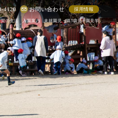
8-4120
お問い合わせ
採用情報
園の生活
入園案内
未就園児・満3歳児
園見学