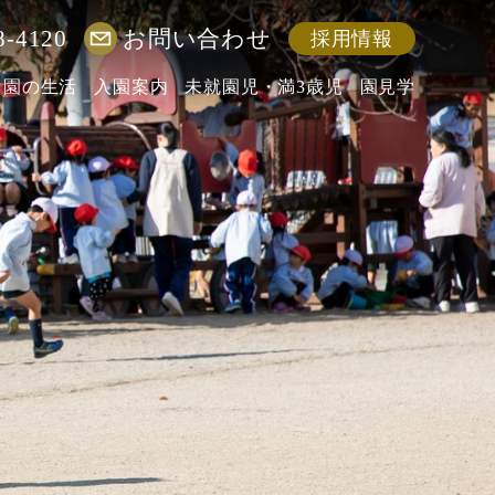
8-4120
お問い合わせ
採用情報
園の生活
入園案内
未就園児・満3歳児
園見学