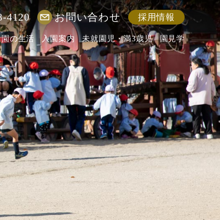
8-4120
お問い合わせ
採用情報
園の生活
入園案内
未就園児・満3歳児
園見学