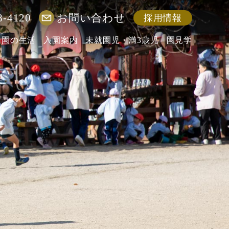
8-4120
お問い合わせ
採用情報
園の生活
入園案内
未就園児・満3歳児
園見学