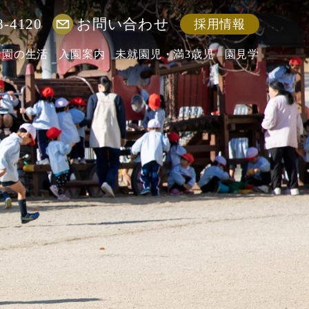
8-4120
お問い合わせ
採用情報
園の生活
入園案内
未就園児・満3歳児
園見学