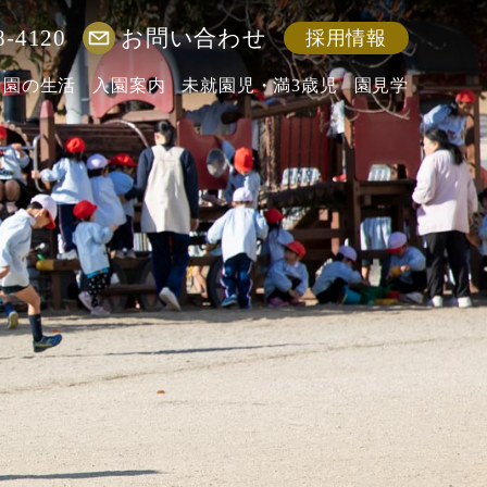
8-4120
お問い合わせ
採用情報
園の生活
入園案内
未就園児・満3歳児
園見学